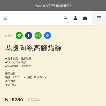
🎉加入會員即可享有驚喜優惠🎉
🎉加入會員即可享有驚喜優惠🎉
購物車超狂加價購，等你來+1
🎉加入會員即可享有驚喜優惠🎉
分享到
花邊陶瓷高腳貓碗
✔️實木腳架，質感滿滿
✔️少女心花朵造型
✔️碗架分離，清洗方便
產品規格：
瓷碗 14.6*4.2cm  鐵架 12.8*20cm
產品材質：
實木/陶瓷
NT$230
NT$330