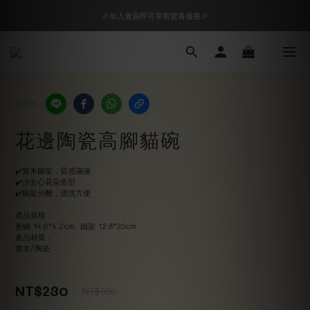
🎉加入會員即可享有驚喜優惠🎉
🎉加入會員即可享有驚喜優惠🎉
購物車超狂加價購，等你來+1
🎉加入會員即可享有驚喜優惠🎉
分享到
花邊陶瓷高腳貓碗
✔️實木腳架，質感滿滿
✔️少女心花朵造型
✔️碗架分離，清洗方便
產品規格：
瓷碗 14.6*4.2cm  鐵架 12.8*20cm
產品材質：
實木/陶瓷
NT$230
NT$330