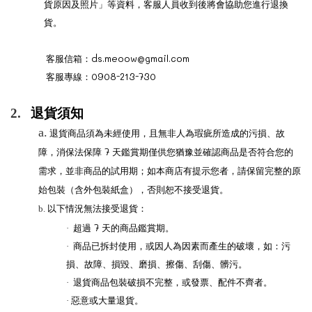
貨原因及照片」等資料，客服人員收到後將會協助您進行退換
貨。
ds.meoow@gmail.com
客服信箱：
0908-213-730
客服專線：
2.
退貨須知
a.
退貨商品須為未經使用，且無非人為瑕疵所造成的污損、故
7
障，消保法保障
天鑑賞期僅供您猶豫並確認商品是否符合您的
需求，並非商品的試用期；如本商店有提示您者，請保留完整的原
始包裝（含外包裝紙盒），否則恕不接受退貨。
b.
以下情況無法接受退貨：
7
·
超過
天的商品鑑賞期。
·
商品已拆封使用，或因人為因素而產生的破壞，如：污
損、故障、損毀、磨損、擦傷、刮傷、髒污。
·
退貨商品包裝破損不完整，或發票、配件不齊者。
惡意或大量退貨。
·