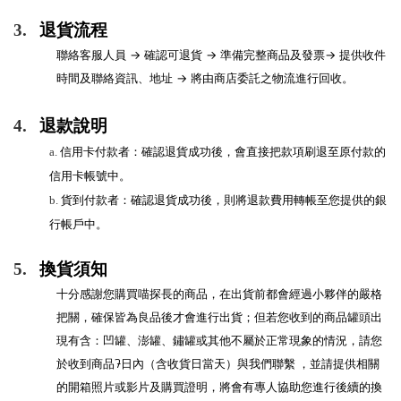
3.
退貨流程
→
→
→
聯絡客服人員
確認可退貨
準備完整商品及發票
提供收件
→
。
時間及聯絡資訊、地址
將由商店委託之物流進行回收
4.
退款說明
a.
信用卡付款者：確認退貨成功後，會直接把款項刷退至原付款的
信用卡帳號中。
b.
貨到付款者：確認退貨成功後，則將退款費用轉帳至您提供的銀
行帳戶中。
5.
換貨須知
十分感謝您購買喵探長的商品，在出貨前都會經過小夥伴的嚴格
把關，確保皆為良品後才會進行出貨；但若您收到的商品罐頭出
現有含：凹罐、澎罐、鏽罐或其他不屬於正常現象的情況，請您
7
於收到商品
日內（含收貨日當天）與我們聯繫 ，並請提供相關
的開箱照片或影片及購買證明，將會有專人協助您進行後續的換