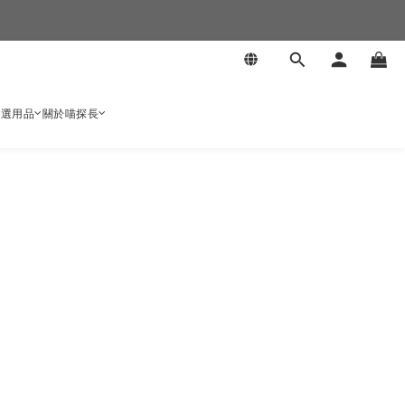
嚴選用品
關於喵探長