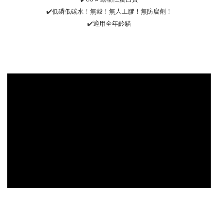
✔️低磷低碳水！無穀！無人工膠！無防腐劑！
✔️適用全年齡貓