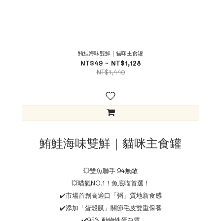
鮪鮭海味雙鮮｜貓咪主食罐
NT$49 ~ NT$1,128
NT$1,440
鮪鮭海味雙鮮｜貓咪主食罐
💥雙魚聯手 94無敵
💥喵氣NO.1！魚底喵首選！
✔️市場首創高適口「粥」質地新食感
✔️添加「蛋殼膜」關節毛皮雙重保養
✔️95% 動物性蛋白質