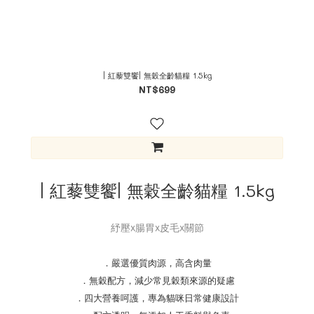
| 紅藜雙饗| 無穀全齡貓糧 1.5kg
NT$699
| 紅藜雙饗| 無穀全齡貓糧 1.5kg
紓壓x腸胃x皮毛x關節
．嚴選優質肉源，高含肉量
．無穀配方，減少常見穀類來源的疑慮
．四大營養呵護，專為貓咪日常健康設計