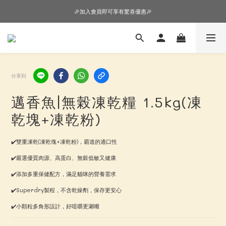
🎉加入會員即可享有驚喜優惠🎉
🎉加入會員即可享有驚喜優惠🎉
購物車超狂加價購，等你來+1
🎉加入會員即可享有驚喜優惠🎉
分享到
邁香魚|無榖凍乾糧 1.5kg(凍
乾塊+凍乾粉)
✔️雙重凍乾(凍乾塊+凍乾粉)，霸道的適口性
✔️嚴選優質肉源、高蛋白、無穀低敏又健康
✔️添加多重保健配方，滿足貓咪的營養需求
✔️Superdry製程，不含乾燥劑，保存更安心
✔️小顆粒多角形設計，好咀嚼更涮嘴