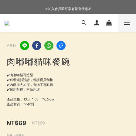
🎉加入會員即可享有驚喜優惠🎉
🎉加入會員即可享有驚喜優惠🎉
購物車超狂加價購，等你來+1
🎉加入會員即可享有驚喜優惠🎉
分享到
肉嘟嘟貓咪餐碗
✔️肉嘟嘟貓耳造型
✔️科學傾斜設計，保護寶貝頸椎
✔️內部加大加深，食物不再亂噴
✔️耐用耐摔，不怕用壞
產品規格：13cm*13cm*13.5cm
產品材質：pp材質
NT$69
NT$89
顏色
: 櫻花粉