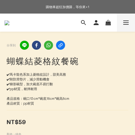
🎉加入會員即可享有驚喜優惠🎉
購物車超狂加價購，等你來+1
🎉加入會員即可享有驚喜優惠🎉
分享到
蝴蝶結菱格紋餐碗
✔️馬卡龍色系加上菱格紋設計，甜美高雅
✔️附防滑墊片，減少滑動機會
✔️梯形碗型，加大碗底不易打翻
✔️pp材質，耐摔耐用
產品規格：碗口15cm*碗底18cm*碗高8cm 
產品材質：pp材質
NT$59
顏色
: 綠色