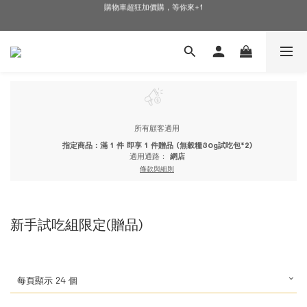
購物車超狂加價購，等你來+1
🎉加入會員即可享有驚喜優惠🎉
🎉加入會員即可享有驚喜優惠🎉
所有顧客適用
指定商品：滿 1 件 即享 1 件贈品 (無穀糧30g試吃包*2)
適用通路：
網店
條款與細則
新手試吃組限定(贈品)
每頁顯示 24 個