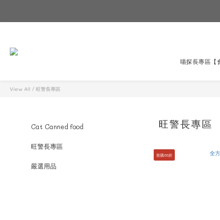
喵探長專區
【
View All
/
旺警長專區
旺警長專區
Cat Canned food
旺警長專區
首購85折
嚴選用品