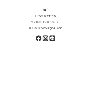
☎/
(+886)908213730
◷ / 9:00-18:00(Mon-Fri)
✉ / ds.meoow@gmail.com