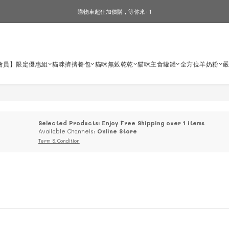
購物車超狂加價購，等你來+1
🎉加入會員即可享有驚喜優惠🎉
🎉加入會員即可享有驚喜優惠🎉
會員】限定優惠組
貓咪擠擠餐包
貓咪無穀乾乾
貓咪主食罐罐
全方位羊奶粉
Selected Products: Enjoy Free Shipping over 1 items
Available Channels:
Online Store
Term & Condition