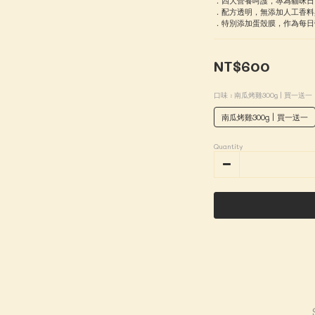
．四大營養呵護，專為貓咪日
．配方透明，無添加人工香料
．特別添加蛋殼膜，作為每日
NT$600
口味
: 南瓜烤雞300g | 買一送一
南瓜烤雞300g | 買一送一
Quantity