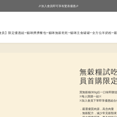
🎉加入會員即可享有驚喜優惠🎉
🎉加入會員即可享有驚喜優惠🎉
購物車超狂加價購，等你來+1
🎉加入會員即可享有驚喜優惠🎉
會員】限定優惠組
貓咪擠擠餐包
貓咪無穀乾乾
貓咪主食罐罐
全方位羊奶粉
無穀糧試
員首購限
買無穀糧300g任一口味即贈送30
※每人限購一組※
※加入會員下單即享優惠組合價
．嚴選優質肉源，高含肉量
．無穀配方，減少常見穀類來