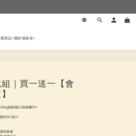
嚴選用品
關於喵探長
吃組｜買一送一【會
定】
0g無穀糧(口味隨機)!!!!!
$350/組※
源的疑慮