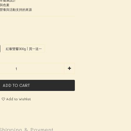
常健康設計
與色素
營養與活動支持的來源
紅藜雙饗300g | 買一送一
ADD TO CART
Add to Wishlist
Shipping & Payment