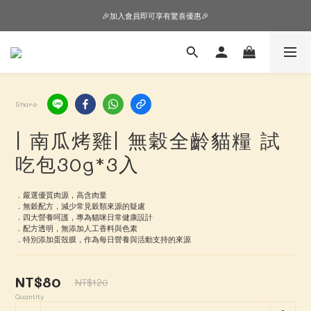
🎉加入會員即可享有驚喜優惠🎉
🎉加入會員即可享有驚喜優惠🎉
購物車超狂加價購，等你來+1
🎉加入會員即可享有驚喜優惠🎉
Share
| 南瓜烤雞| 無穀全齡貓糧 試
吃包30g*3入
．嚴選優質肉源，高含肉量
．無穀配方，減少常見穀類來源的疑慮
．四大營養呵護，專為貓咪日常健康設計
．配方透明，無添加人工香料與色素
．特別添加蛋殼膜，作為每日營養與活動支持的來源
NT$80
NT$120
Quantity