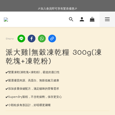
🎉加入會員即可享有驚喜優惠🎉
🎉加入會員即可享有驚喜優惠🎉
購物車超狂加價購，等你來+1
🎉加入會員即可享有驚喜優惠🎉
Share
派大雞|無穀凍乾糧 300g(凍
乾塊+凍乾粉)
✔️雙重凍乾(凍乾塊+凍乾粉)，霸道的適口性
✔️嚴選優質肉源、高蛋白、無穀低敏又健康
✔️添加多重保健配方，滿足貓咪的營養需求
✔️Superdry製程，不含乾燥劑，保存更安心
✔️小顆粒多角形設計，好咀嚼更涮嘴