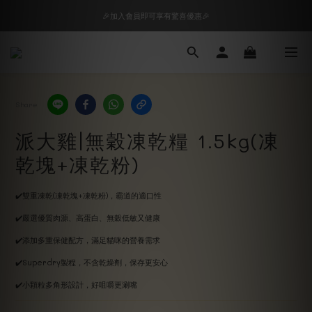
🎉加入會員即可享有驚喜優惠🎉
🎉加入會員即可享有驚喜優惠🎉
購物車超狂加價購，等你來+1
🎉加入會員即可享有驚喜優惠🎉
Share
派大雞|無穀凍乾糧 1.5kg(凍
乾塊+凍乾粉)
✔️雙重凍乾(凍乾塊+凍乾粉)，霸道的適口性
✔️嚴選優質肉源、高蛋白、無穀低敏又健康
✔️添加多重保健配方，滿足貓咪的營養需求
✔️Superdry製程，不含乾燥劑，保存更安心
✔️小顆粒多角形設計，好咀嚼更涮嘴