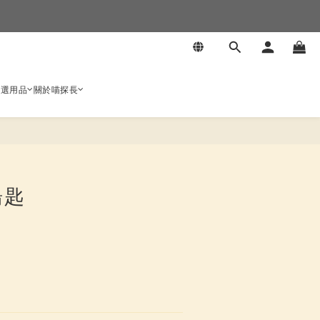
嚴選用品
關於喵探長
湯匙