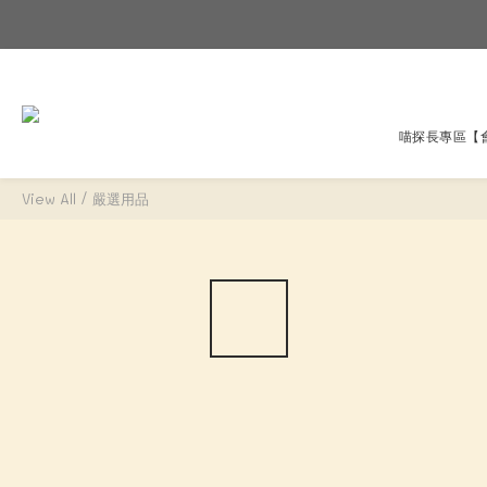
喵探長專區
【
View All
/
嚴選用品