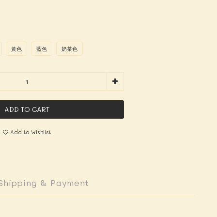
黃色
藍色
奶茶色
ADD TO CART
Add to Wishlist
Shipping & Payment