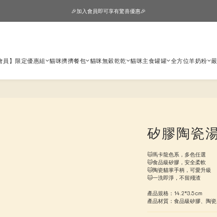
🎉加入會員即可享有驚喜優惠🎉
🎉加入會員即可享有驚喜優惠🎉
購物車超狂加價購，等你來+1
🎉加入會員即可享有驚喜優惠🎉
會員】限定優惠組
貓咪擠擠餐包
貓咪無穀乾乾
貓咪主食罐罐
全方位羊奶粉
矽膠陶瓷
🐱馬卡龍色系，多色任選
🐱食品級矽膠，安全柔軟
🐱陶瓷貓掌手柄，可愛升級
🐱一洗即淨，不留殘渣
產品規格：14.2*3.5cm
產品材質：食品級矽膠、陶瓷