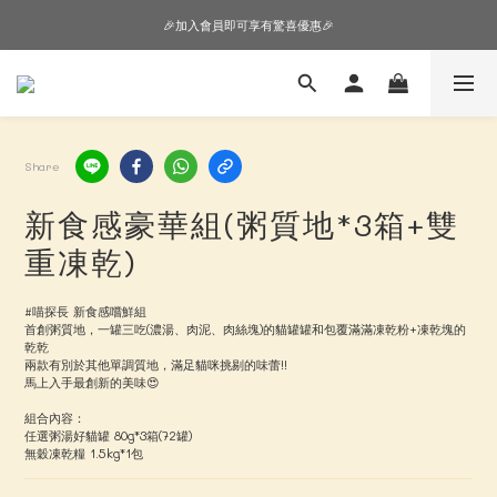
🎉加入會員即可享有驚喜優惠🎉
🎉加入會員即可享有驚喜優惠🎉
購物車超狂加價購，等你來+1
🎉加入會員即可享有驚喜優惠🎉
Share
新食感豪華組(粥質地*3箱+雙
重凍乾)
#喵探長 新食感嚐鮮組
首創粥質地，一罐三吃(濃湯、肉泥、肉絲塊)的貓罐罐和包覆滿滿凍乾粉+凍乾塊的
乾乾
兩款有別於其他單調質地，滿足貓咪挑剔的味蕾!!
馬上入手最創新的美味😍
組合內容：
任選粥湯好貓罐 80g*3箱(72罐)
無穀凍乾糧 1.5kg*1包