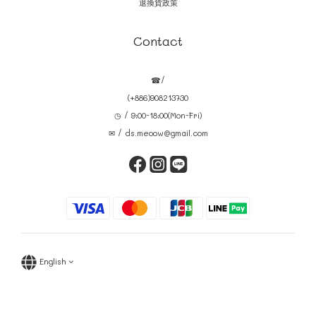
退換貨政策
Contact
☎/
(+886)908213730
◷ / 9:00-18:00(Mon-Fri)
✉ / ds.meoow@gmail.com
English