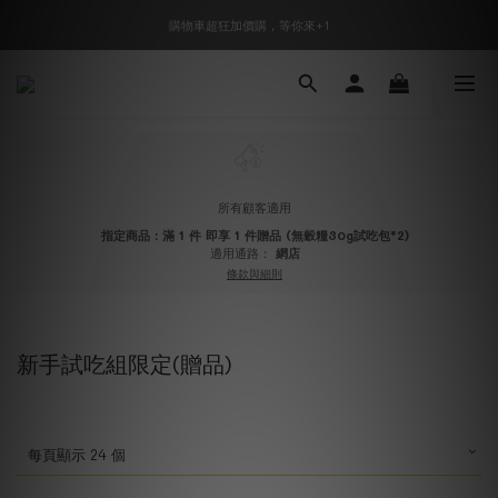
🎉加入會員即可享有驚喜優惠🎉
購物車超狂加價購，等你來+1
🎉加入會員即可享有驚喜優惠🎉
所有顧客適用
指定商品：滿 1 件 即享 1 件贈品 (無穀糧30g試吃包*2)
適用通路：
網店
條款與細則
新手試吃組限定(贈品)
每頁顯示 24 個