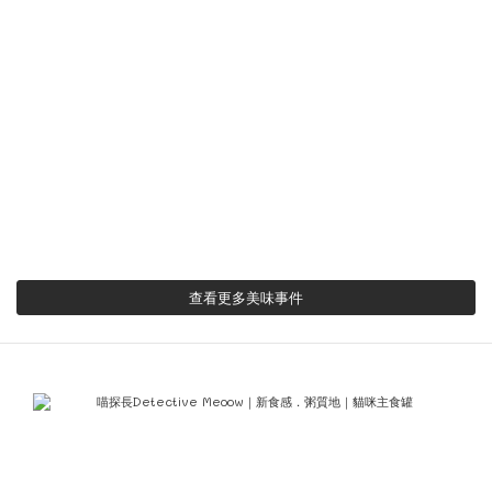
9喵一生!
土豆米踢
蹭𖤣點𖥧臭
麒麟閣
五喜！
Uma烏瑪
查看更多美味事件