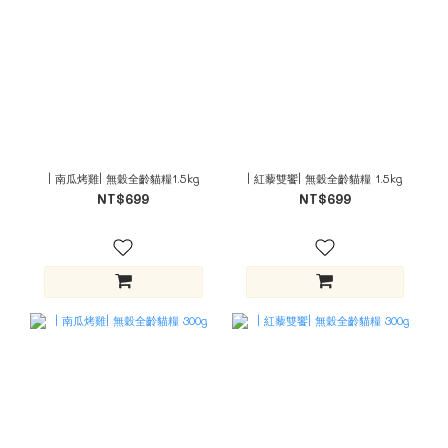
| 南瓜烤雞| 無穀全齡貓糧1.5kg
| 紅藜雙饗| 無穀全齡貓糧 1.5kg
NT$699
NT$699