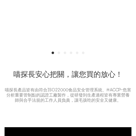
喵探長安心把關，讓您買的放心！
喵探長產品皆有由符合ISO22000食品安全管理系統、HACCP-危害
分析重要管制點的認證工廠製作，從研發到生產過程皆有專業營養
師與合乎法規的工作人員負責，讓毛孩吃的安全又健康。