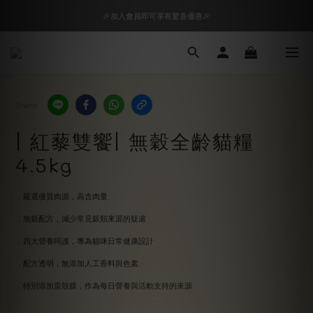
🎉加入會員即可享有驚喜優惠🎉
🎉加入會員即可享有驚喜優惠🎉
購物車超狂加價購，等你來+1
🎉加入會員即可享有驚喜優惠🎉
Share
| 紅藜雙饗| 無穀全齡貓糧
4.5kg
．嚴選優質肉源，高含肉量
．無穀配方，減少常見穀類來源的疑慮
．四大營養呵護，專為貓咪日常健康設計
．配方透明，無添加人工香料與色素
．特別添加蛋殼膜，作為每日營養與活動支持的來源