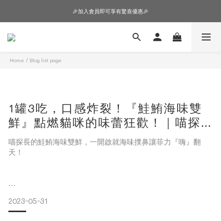
🎉加入會員即可享有驚喜優惠🎉
🎉加入會員即可享有驚喜優惠🎉
購物車超狂加價購，等你來+1
🎉加入會員即可享有驚喜優惠🎉
Home
/
Blog list page
1罐3吃，口感炸裂！『鮭鮪海味雙
鮮』點燃貓咪的味蕾狂歡！｜喵探
長 Decetive Meoow｜貓咪主食
喵探長的鮭鮪海味雙鮮，一開啟就海味撲鼻讓菲力『嗨』翻
罐
天！
第一次看到『粥』性狀的罐頭
2023-05-31
他的吃法讓我很好奇！🤨
1罐3吃？濃湯+肉絲塊+肉泥？（感覺很好康，客家個性的女人