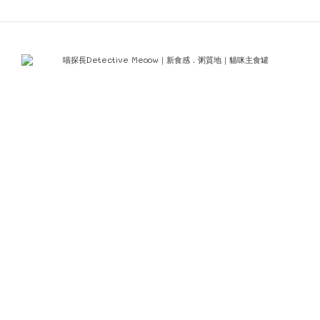
😂）
剛好我家的貓咪是不太吃『大肉型』
所以想說來試試看～
看到我拿出罐罐『敲壓敲』～
樂多和菲力立刻向我衝來！
催促我趕緊開罐罐～🤭
「繃」～ 響亮的一聲
從開罐的那一刻起
誘人的海鮮香氣瀰漫了整個房間😍
實品也和官網文宣寫的一樣是流動性很好的性狀
「嘩」